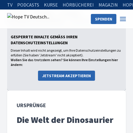
TV
PODCASTS
KURSE
HÖRBÜCHEREI
MAGAZIN
HOP
Startseite
Sendungen
Ursprünge
SPENDEN
Das Geheimnis der Dinosaurier
Die Welt der Dinosaurier
GESPERRTE INHALTE GEMÄSS IHREN D
ATENSCHUTZEINSTELLUNGEN
Dieser Inhalt wird nicht angezeigt, um Ihre Datenschutzeinstellungen zu
erfüllen (Sie haben 'Jetstream' nicht akzeptiert).
Wollen Sie das trotzdem sehen? Sie können Ihre Einstellungen hier
ändern:
JETSTREAM AKZEPTIEREN
URSPRÜNGE
Die Welt der Dinosaurier