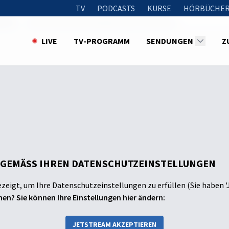
TV
PODCASTS
KURSE
HÖRBÜCHER
Erde
Tektonik und das Wandern der Kontinente
LIVE
TV-PROGRAMM
SENDUNGEN
Z
 GEMÄSS IHREN DATENSCHUTZEINSTELLUNGEN
ezeigt, um Ihre Datenschutzeinstellungen zu erfüllen (Sie haben '
en? Sie können Ihre Einstellungen hier ändern:
JETSTREAM AKZEPTIEREN