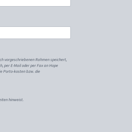
ich vorgeschriebenen Rahmen speichert,
sch, per E-Mail oder per Fax an Hope
ie Porto-kosten bzw. die
iten hinweist.