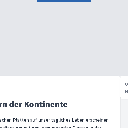
O
M
rn der Kontinente
chen Platten auf unser tägliches Leben erscheinen
en diese gewaltigen, schwebenden Platten in der