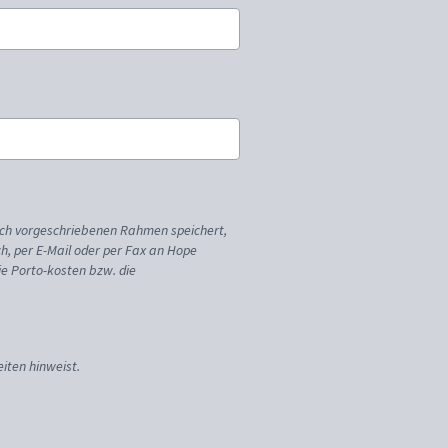
ich vorgeschriebenen Rahmen speichert,
sch, per E-Mail oder per Fax an Hope
ie Porto-kosten bzw. die
iten hinweist.