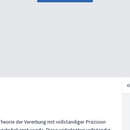
O
heorie der Vererbung mit vollständiger Präzision
egeln bekannt wurde. Diese widerlegten vollständig