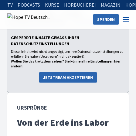
TV
PODCASTS
KURSE
HÖRBÜCHEREI
MAGAZIN
HOP
Startseite
Sendungen
Ursprünge
SPENDEN
Das Geheimnis der Dinosaurier
Von der Erde ins Labor
GESPERRTE INHALTE GEMÄSS IHREN D
ATENSCHUTZEINSTELLUNGEN
Dieser Inhalt wird nicht angezeigt, um Ihre Datenschutzeinstellungen zu
erfüllen (Sie haben 'Jetstream' nicht akzeptiert).
Wollen Sie das trotzdem sehen? Sie können Ihre Einstellungen hier
ändern:
JETSTREAM AKZEPTIEREN
URSPRÜNGE
Von der Erde ins Labor