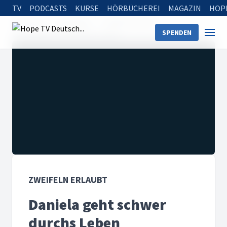
TV
PODCASTS
KURSE
HÖRBÜCHEREI
MAGAZIN
HOP
Startseite
Sendungen
Zweifeln erlaubt
SPENDEN
Daniela geht schwer durchs Leben
ZWEIFELN ERLAUBT
Daniela geht schwer
durchs Leben