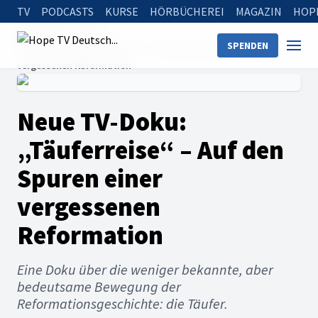
TV
PODCASTS
KURSE
HÖRBÜCHEREI
MAGAZIN
HOP
Startseite
News
SPENDEN
Neue TV-Doku: „Täuferreise“ – Auf den Spuren einer
vergessenen Reformation
Neue TV-Doku:
„Täuferreise“ – Auf den
Spuren einer
vergessenen
Reformation
Eine Doku über die weniger bekannte, aber
bedeutsame Bewegung der
Reformationsgeschichte: die Täufer.