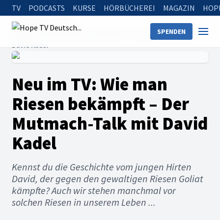
TV
PODCASTS
KURSE
HÖRBÜCHEREI
MAGAZIN
HOP
Startseite
News
SPENDEN
Neu im TV: Wie man Riesen bekämpft – Der Mutmach-Talk mit
David Kadel
Neu im TV: Wie man
Riesen bekämpft – Der
Mutmach-Talk mit David
Kadel
Kennst du die Geschichte vom jungen Hirten
David, der gegen den gewaltigen Riesen Goliat
kämpfte? Auch wir stehen manchmal vor
solchen Riesen in unserem Leben ...