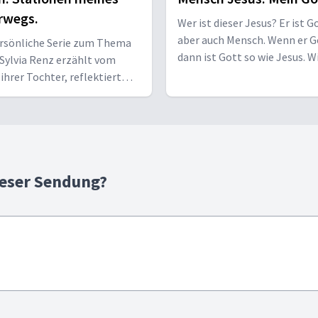
rwegs.
Wer ist dieser Jesus? Er ist G
aber auch Mensch. Wenn er Go
ersönliche Serie zum Thema
dann ist Gott so wie Jesus. W
 Sylvia Renz erzählt vom
Vogel zeigt Jesus, wie er wirkl
 ihrer Tochter, reflektiert
re Trauer und spricht darüber,
 geholfen hat. Bewegend!
ieser Sendung?