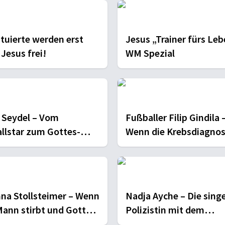
ituierte werden erst
Jesus „Trainer fürs Leb
Jesus frei!
WM Spezial
 Seydel – Vom
Fußballer Filip Gindila 
llstar zum Gottes-
Wenn die Krebsdiagnos
r
wachküsst!
na Stollsteimer – Wenn
Nadja Ayche – Die sing
Mann stirbt und Gott
Polizistin mit dem
Halt wird
Riesenherz