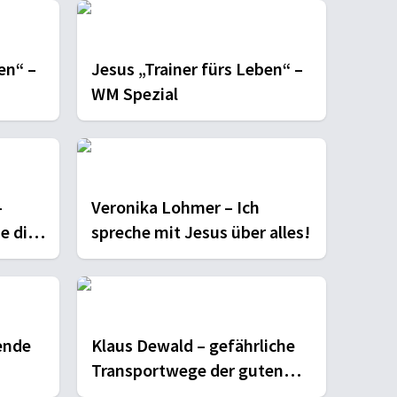
en“ –
Jesus „Trainer fürs Leben“ –
WM Spezial
–
Veronika Lohmer – Ich
e dich
spreche mit Jesus über alles!
ende
Klaus Dewald – gefährliche
Transportwege der guten
Nachricht!