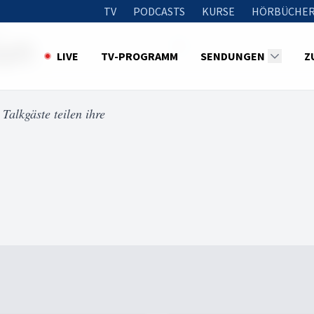
TV
PODCASTS
KURSE
HÖRBÜCHER
t
pft
LIVE
TV-PROGRAMM
SENDUNGEN
Z
alkgäste teilen ihre