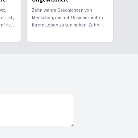
ott,
Zehn wahre Geschichten von
tt ist,
Menschen, die mit Unsicherheit in
infried
ihrem Leben zu tun haben. Zehn
ich ist.
Herausforderungen auf der Suche
nach Hoffnung. Eine
Dokumentarserie über Ängste,
Zweifel, Zukunft und Glauben.