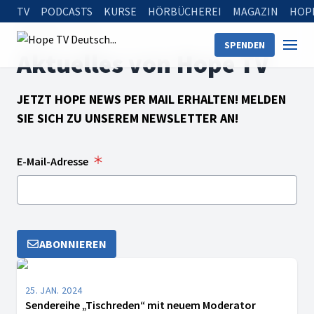
TV
PODCASTS
KURSE
HÖRBÜCHEREI
MAGAZIN
HOP
Startseite
News
SPENDEN
Aktuelles von Hope TV
JETZT HOPE NEWS PER MAIL ERHALTEN! MELDEN
SIE SICH ZU UNSEREM NEWSLETTER AN!
E-Mail-Adresse
ABONNIEREN
25. JAN. 2024
Sendereihe „Tischreden“ mit neuem Moderator