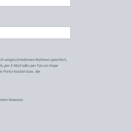
ich vorgeschriebenen Rahmen speichert,
sch, per E-Mail oder per Fax an Hope
ie Porto-kosten bzw. die
iten hinweist.