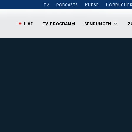
TV
PODCASTS
KURSE
HÖRBÜCHER
Demjenigen vergeben, der mich missbraucht hat?
LIVE
TV-PROGRAMM
SENDUNGEN
Z