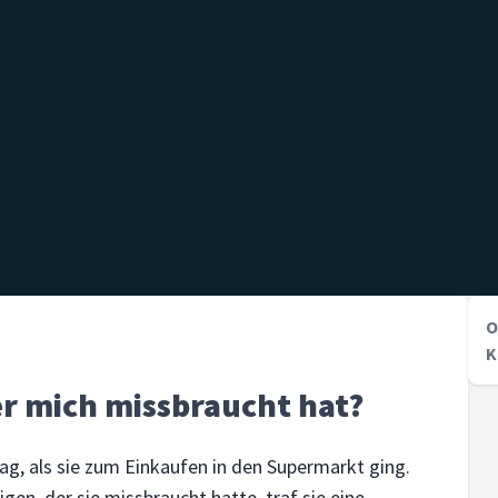
O
K
r mich missbraucht hat?
g, als sie zum Einkaufen in den Supermarkt ging.
en, der sie missbraucht hatte, traf sie eine