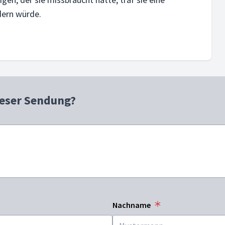
dern würde.
ieser Sendung?
Nachname