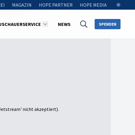
EI
MAGAZIN
HOPE PARTNER
HOPE MEDIA
verrückten Welt
USCHAUERSERVICE
NEWS
SPENDEN
Jetstream' nicht akzeptiert).