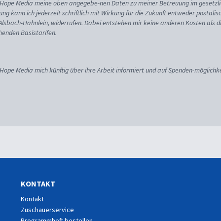
ss Hope Media meine oben angegebe-nen Daten zu meiner Betreuung im gesetzl
gung kann ich jederzeit schriftlich mit Wirkung für die Zukunft entweder postali
 Alsbach-Hähnlein, widerrufen. Dabei entstehen mir keine anderen Kosten als d
enden Basistarifen.
 Hope Media mich künftig über ihre Arbeit informiert und auf Spenden-möglichke
KONTAKT
Kontakt
Zuschauerservice
Programmheft bestellen