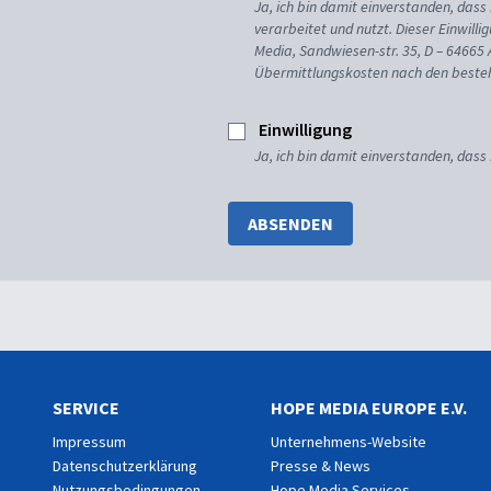
Ja, ich bin damit einverstanden, da
verarbeitet und nutzt. Dieser Einwilli
Media, Sandwiesen-str. 35, D – 64665
Übermittlungskosten nach den besteh
Einwilligung
Ja, ich bin damit einverstanden, dass
ABSENDEN
SERVICE
HOPE MEDIA EUROPE E.V.
Impressum
Unternehmens-Website
Datenschutzerklärung
Presse & News
Nutzungsbedingungen
Hope Media Services