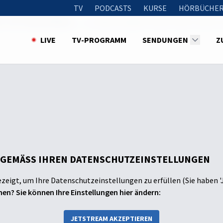
TV
PODCASTS
KURSE
HÖRBÜCHER
25 - Mit Tabitha Bühne
Dr. Markus Spieker: Klarer Kopf in einer 
LIVE
TV-PROGRAMM
SENDUNGEN
Z
 GEMÄSS IHREN DATENSCHUTZEINSTELLUNGEN
ezeigt, um Ihre Datenschutzeinstellungen zu erfüllen (Sie haben '
en? Sie können Ihre Einstellungen hier ändern:
JETSTREAM AKZEPTIEREN