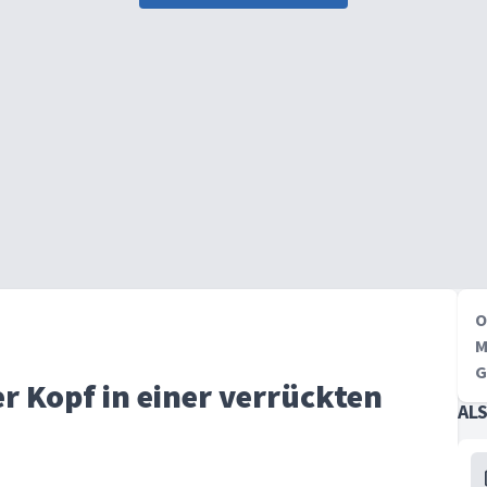
O
M
G
er Kopf in einer verrückten
AL