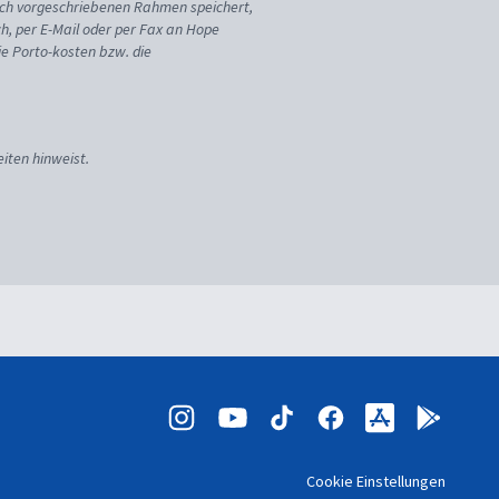
ich vorgeschriebenen Rahmen speichert,
sch, per E-Mail oder per Fax an Hope
ie Porto-kosten bzw. die
iten hinweist.
Cookie Einstellungen