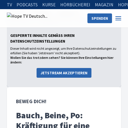
TV
PODCASTS
KURSE
HÖRBÜCHEREI
MAGAZIN
HOP
Startseite
Sendungen
Beweg dich!
SPENDEN
Bauch, Beine, Po: Kräftigung für eine starke Körpermitte
GESPERRTE INHALTE GEMÄSS IHREN D
ATENSCHUTZEINSTELLUNGEN
Dieser Inhalt wird nicht angezeigt, um Ihre Datenschutzeinstellungen zu
erfüllen (Sie haben 'Jetstream' nicht akzeptiert).
Wollen Sie das trotzdem sehen? Sie können Ihre Einstellungen hier
ändern:
JETSTREAM AKZEPTIEREN
BEWEG DICH!
Bauch, Beine, Po:
Kräftigung für eine