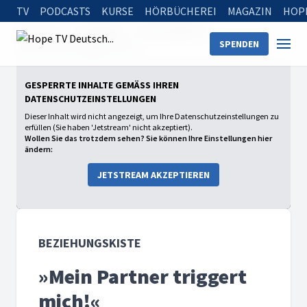
TV
PODCASTS
KURSE
HÖRBÜCHEREI
MAGAZIN
HOP
Startseite
Sendungen
Beziehungskiste
SPENDEN
»Mein Partner triggert mich!«
GESPERRTE INHALTE GEMÄSS IHREN D
ATENSCHUTZEINSTELLUNGEN
Dieser Inhalt wird nicht angezeigt, um Ihre Datenschutzeinstellungen zu
erfüllen (Sie haben 'Jetstream' nicht akzeptiert).
Wollen Sie das trotzdem sehen? Sie können Ihre Einstellungen hier
ändern:
JETSTREAM AKZEPTIEREN
BEZIEHUNGSKISTE
»Mein Partner triggert
mich!«