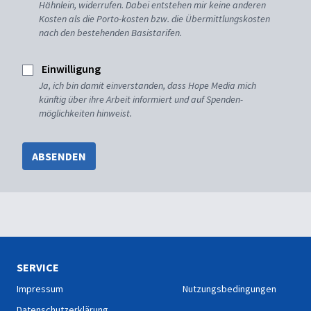
Hähnlein, widerrufen. Dabei entstehen mir keine anderen
Kosten als die Porto-kosten bzw. die Übermittlungskosten
nach den bestehenden Basistarifen.
Einwilligung
Ja, ich bin damit einverstanden, dass Hope Media mich
künftig über ihre Arbeit informiert und auf Spenden-
möglichkeiten hinweist.
ABSENDEN
SERVICE
Impressum
Nutzungsbedingungen
Datenschutzerklärung