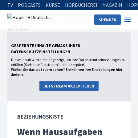
TV
PODCASTS
KURSE
HÖRBÜCHEREI
MAGAZIN
HOP
Startseite
Sendungen
Beziehungskiste
SPENDEN
Wenn Hausaufgaben zum Kampf werden – Wege aus dem
Lernstress
GESPERRTE INHALTE GEMÄSS IHREN D
ATENSCHUTZEINSTELLUNGEN
Dieser Inhalt wird nicht angezeigt, um Ihre Datenschutzeinstellungen zu
erfüllen (Sie haben 'Jetstream' nicht akzeptiert).
Wollen Sie das trotzdem sehen? Sie können Ihre Einstellungen hier
ändern:
JETSTREAM AKZEPTIEREN
BEZIEHUNGSKISTE
Wenn Hausaufgaben