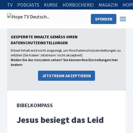
TV
PODCASTS
KURSE
HÖRBÜCHEREI
MAGAZIN
HOP
Startseite
Sendungen
Bibelkompass
SPENDEN
Warum gibt es Leid?
Jesus besiegt das Leid
GESPERRTE INHALTE GEMÄSS IHREN D
ATENSCHUTZEINSTELLUNGEN
Dieser Inhalt wird nicht angezeigt, um Ihre Datenschutzeinstellungen zu
erfüllen (Sie haben 'Jetstream' nicht akzeptiert).
Wollen Sie das trotzdem sehen? Sie können Ihre Einstellungen hier
ändern:
JETSTREAM AKZEPTIEREN
BIBELKOMPASS
Jesus besiegt das Leid