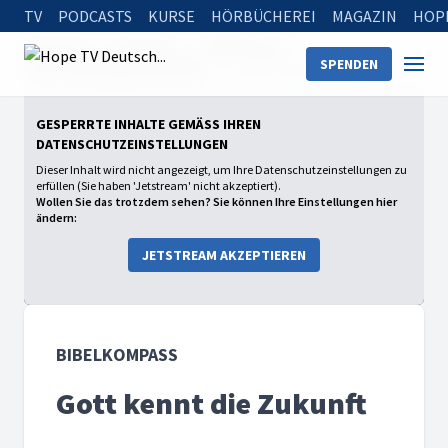
TV
PODCASTS
KURSE
HÖRBÜCHEREI
MAGAZIN
HOP
Startseite
Sendungen
Bibelkompass
SPENDEN
Gibt es Hoffnung für die Welt?
Gott kennt die Zukunft
GESPERRTE INHALTE GEMÄSS IHREN D
ATENSCHUTZEINSTELLUNGEN
Dieser Inhalt wird nicht angezeigt, um Ihre Datenschutzeinstellungen zu
erfüllen (Sie haben 'Jetstream' nicht akzeptiert).
Wollen Sie das trotzdem sehen? Sie können Ihre Einstellungen hier
ändern:
JETSTREAM AKZEPTIEREN
BIBELKOMPASS
Gott kennt die Zukunft