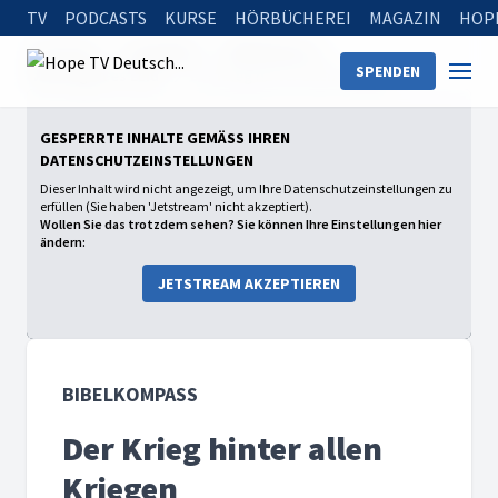
TV
PODCASTS
KURSE
HÖRBÜCHEREI
MAGAZIN
HOP
Startseite
Sendungen
Bibelkompass
SPENDEN
Warum gibt es Leid?
Der Krieg hinter allen Kriegen
GESPERRTE INHALTE GEMÄSS IHREN D
ATENSCHUTZEINSTELLUNGEN
Dieser Inhalt wird nicht angezeigt, um Ihre Datenschutzeinstellungen zu
erfüllen (Sie haben 'Jetstream' nicht akzeptiert).
Wollen Sie das trotzdem sehen? Sie können Ihre Einstellungen hier
ändern:
JETSTREAM AKZEPTIEREN
BIBELKOMPASS
Der Krieg hinter allen
Kriegen