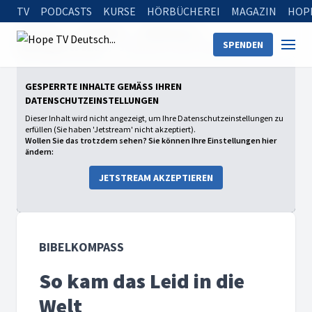
TV
PODCASTS
KURSE
HÖRBÜCHEREI
MAGAZIN
HOP
Startseite
Sendungen
Bibelkompass
SPENDEN
Warum gibt es Leid?
So kam das Leid in die Welt
GESPERRTE INHALTE GEMÄSS IHREN D
ATENSCHUTZEINSTELLUNGEN
Dieser Inhalt wird nicht angezeigt, um Ihre Datenschutzeinstellungen zu
erfüllen (Sie haben 'Jetstream' nicht akzeptiert).
Wollen Sie das trotzdem sehen? Sie können Ihre Einstellungen hier
ändern:
JETSTREAM AKZEPTIEREN
BIBELKOMPASS
So kam das Leid in die
Welt