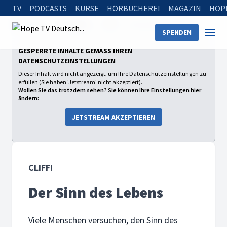
TV
PODCASTS
KURSE
HÖRBÜCHEREI
MAGAZIN
HOP
Startseite
Sendungen
Cliff!
Der Sinn des Lebens
SPENDEN
GESPERRTE INHALTE GEMÄSS IHREN D
ATENSCHUTZEINSTELLUNGEN
Dieser Inhalt wird nicht angezeigt, um Ihre Datenschutzeinstellungen zu
erfüllen (Sie haben 'Jetstream' nicht akzeptiert).
Wollen Sie das trotzdem sehen? Sie können Ihre Einstellungen hier
ändern:
JETSTREAM AKZEPTIEREN
CLIFF!
Der Sinn des Lebens
Viele Menschen versuchen, den Sinn des