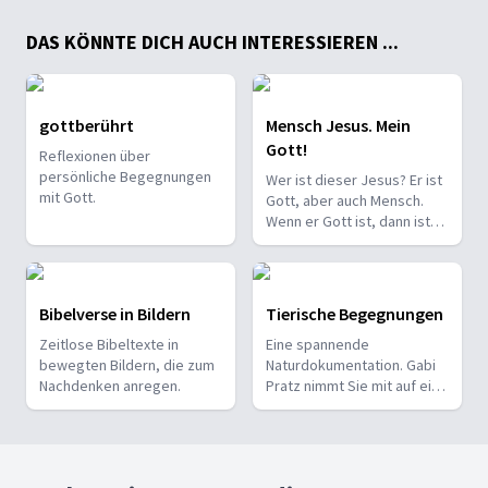
DAS KÖNNTE DICH AUCH INTERESSIEREN ...
gottberührt
Mensch Jesus. Mein
Gott!
Reflexionen über
persönliche Begegnungen
Wer ist dieser Jesus? Er ist
mit Gott.
Gott, aber auch Mensch.
Wenn er Gott ist, dann ist
Gott so wie Jesus. Winfried
Vogel zeigt Jesus, wie er
wirklich ist.
Bibelverse in Bildern
Tierische Begegnungen
Zeitlose Bibeltexte in
Eine spannende
bewegten Bildern, die zum
Naturdokumentation. Gabi
Nachdenken anregen.
Pratz nimmt Sie mit auf eine
persönliche Reise ins
Tierreich. Staunen Sie mit!