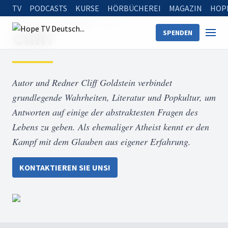
TV
PODCASTS
KURSE
HÖRBÜCHEREI
MAGAZIN
HOP
Startseite
Sendungen
Cliff!
Cliff!
SPENDEN
Autor und Redner Cliff Goldstein verbindet
grundlegende Wahrheiten, Literatur und Popkultur, um
Antworten auf einige der abstraktesten Fragen des
Lebens zu geben. Als ehemaliger Atheist kennt er den
Kampf mit dem Glauben aus eigener Erfahrung.
KONTAKTIEREN SIE UNS!