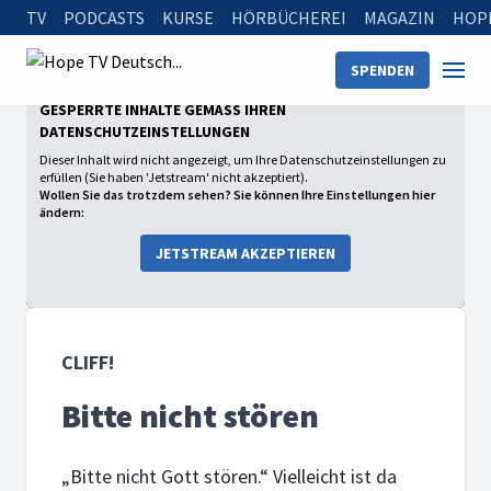
TV
PODCASTS
KURSE
HÖRBÜCHEREI
MAGAZIN
HOP
Startseite
Sendungen
Cliff!
Bitte nicht stören
SPENDEN
GESPERRTE INHALTE GEMÄSS IHREN D
ATENSCHUTZEINSTELLUNGEN
Dieser Inhalt wird nicht angezeigt, um Ihre Datenschutzeinstellungen zu
erfüllen (Sie haben 'Jetstream' nicht akzeptiert).
Wollen Sie das trotzdem sehen? Sie können Ihre Einstellungen hier
ändern:
JETSTREAM AKZEPTIEREN
CLIFF!
Bitte nicht stören
„Bitte nicht Gott stören.“ Vielleicht ist da