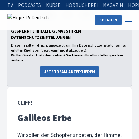
TV
PODCASTS
KURSE
HÖRBÜCHEREI
MAGAZIN
HOP
Startseite
Sendungen
Cliff!
Staffel 1
Galileos Erbe
SPENDEN
GESPERRTE INHALTE GEMÄSS IHREN D
ATENSCHUTZEINSTELLUNGEN
Dieser Inhalt wird nicht angezeigt, um Ihre Datenschutzeinstellungen zu
erfüllen (Sie haben 'Jetstream' nicht akzeptiert).
Wollen Sie das trotzdem sehen? Sie können Ihre Einstellungen hier
ändern:
JETSTREAM AKZEPTIEREN
CLIFF!
Galileos Erbe
Wir sollen den Schöpfer anbeten, der Himmel