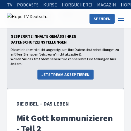
TV
PODCASTS
KURSE
HÖRBÜCHEREI
MAGAZIN
HOP
Startseite
Sendungen
Die Bibel – Das Leben
SPENDEN
2026: Mein Leben mit Gott
Mit Gott kommunizieren - Teil 2
GESPERRTE INHALTE GEMÄSS IHREN D
ATENSCHUTZEINSTELLUNGEN
Dieser Inhalt wird nicht angezeigt, um Ihre Datenschutzeinstellungen zu
erfüllen (Sie haben 'Jetstream' nicht akzeptiert).
Wollen Sie das trotzdem sehen? Sie können Ihre Einstellungen hier
ändern:
JETSTREAM AKZEPTIEREN
DIE BIBEL – DAS LEBEN
Mit Gott kommunizieren
- Teil 2