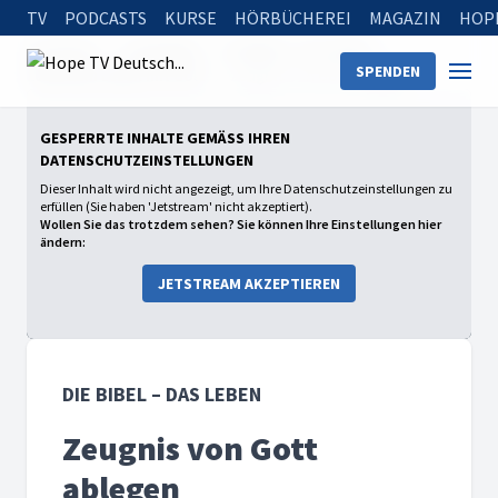
TV
PODCASTS
KURSE
HÖRBÜCHEREI
MAGAZIN
HOP
Startseite
Sendungen
Die Bibel – Das Leben
SPENDEN
2026: Mein Leben mit Gott
Zeugnis von Gott ablegen
GESPERRTE INHALTE GEMÄSS IHREN D
ATENSCHUTZEINSTELLUNGEN
Dieser Inhalt wird nicht angezeigt, um Ihre Datenschutzeinstellungen zu
erfüllen (Sie haben 'Jetstream' nicht akzeptiert).
Wollen Sie das trotzdem sehen? Sie können Ihre Einstellungen hier
ändern:
JETSTREAM AKZEPTIEREN
DIE BIBEL – DAS LEBEN
Zeugnis von Gott
ablegen