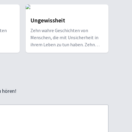
Ungewissheit
gten
Zehn wahre Geschichten von
Menschen, die mit Unsicherheit in
ihrem Leben zu tun haben. Zehn
Herausforderungen auf der Suche
nach Hoffnung. Eine
Dokumentarserie über Ängste,
Zweifel, Zukunft und Glauben.
u hören!