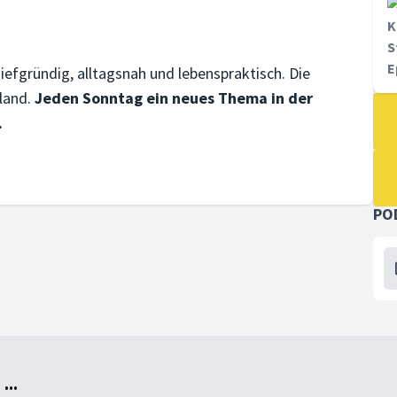
K
S
E
iefgründig, alltagsnah und lebenspraktisch. Die
land.
Jeden Sonntag ein neues Thema in der
.
PO
..