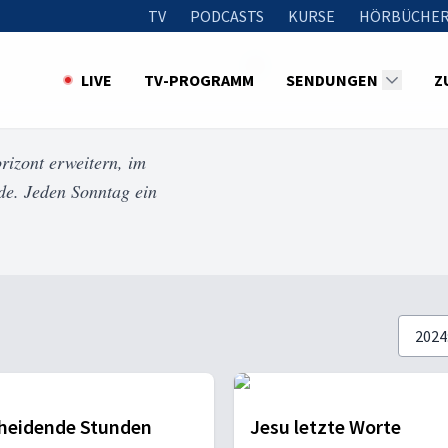
TV
PODCASTS
KURSE
HÖRBÜCHER
LIVE
TV-PROGRAMM
SENDUNGEN
Z
rizont erweitern, im
de. Jeden Sonntag ein
heidende Stunden
Jesu letzte Worte