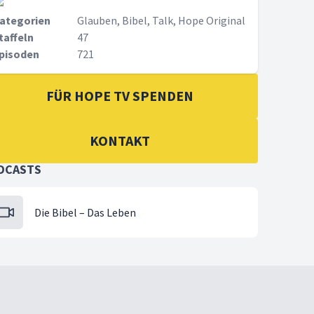
ategorien
Glauben, Bibel, Talk, Hope Original
taffeln
47
pisoden
721
FÜR HOPE TV SPENDEN
KONTAKT
DCASTS
Die Bibel – Das Leben