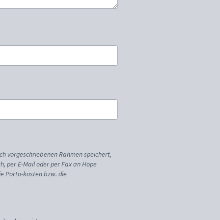
ich vorgeschriebenen Rahmen speichert,
sch, per E-Mail oder per Fax an Hope
ie Porto-kosten bzw. die