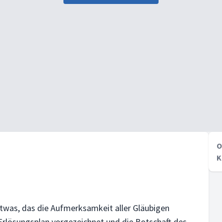
O
K
etwas, das die Aufmerksamkeit aller Gläubigen
r Erlösungsplan vorgezeichnet und die Botschaft des