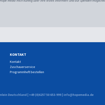
 Hope Media mich künftig über ihre Arbeit informiert und auf Spenden-möglichke
KONTAKT
Kontakt
Zuschauerservice
Programmheft bestellen
lein Deutschland | +49 (0)6257 50 653-999 | info@hopemedia.de