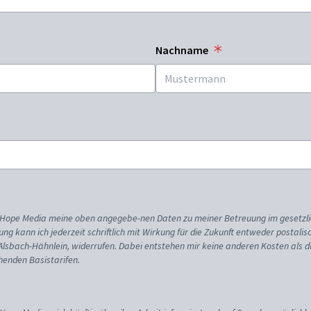
Nachname
ss Hope Media meine oben angegebe-nen Daten zu meiner Betreuung im gesetzl
gung kann ich jederzeit schriftlich mit Wirkung für die Zukunft entweder postali
 Alsbach-Hähnlein, widerrufen. Dabei entstehen mir keine anderen Kosten als d
enden Basistarifen.