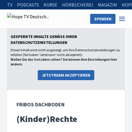
TV
PODCASTS
KURSE
HÖRBÜCHEREI
MAGAZIN
HOP
Startseite
Sendungen
Fribos Dachboden
SPENDEN
2023: Die Apostelgeschichte
(Kinder)Rechte
GESPERRTE INHALTE GEMÄSS IHREN D
ATENSCHUTZEINSTELLUNGEN
Dieser Inhalt wird nicht angezeigt, um Ihre Datenschutzeinstellungen zu
erfüllen (Sie haben 'Jetstream' nicht akzeptiert).
Wollen Sie das trotzdem sehen? Sie können Ihre Einstellungen hier
ändern:
JETSTREAM AKZEPTIEREN
FRIBOS DACHBODEN
(Kinder)Rechte