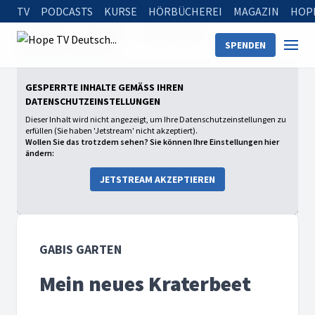
TV
PODCASTS
KURSE
HÖRBÜCHEREI
MAGAZIN
HOP
Startseite
Sendungen
Gabis Garten
SPENDEN
Mein neues Kraterbeet
GESPERRTE INHALTE GEMÄSS IHREN D
ATENSCHUTZEINSTELLUNGEN
Dieser Inhalt wird nicht angezeigt, um Ihre Datenschutzeinstellungen zu
erfüllen (Sie haben 'Jetstream' nicht akzeptiert).
Wollen Sie das trotzdem sehen? Sie können Ihre Einstellungen hier
ändern:
JETSTREAM AKZEPTIEREN
GABIS GARTEN
Mein neues Kraterbeet