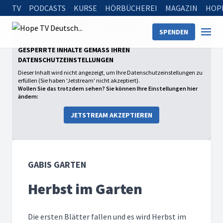
TV
PODCASTS
KURSE
HÖRBÜCHEREI
MAGAZIN
HOP
Startseite
Sendungen
Gabis Garten
Herbst im Garten
SPENDEN
GESPERRTE INHALTE GEMÄSS IHREN D
ATENSCHUTZEINSTELLUNGEN
Dieser Inhalt wird nicht angezeigt, um Ihre Datenschutzeinstellungen zu
erfüllen (Sie haben 'Jetstream' nicht akzeptiert).
Wollen Sie das trotzdem sehen? Sie können Ihre Einstellungen hier
ändern:
JETSTREAM AKZEPTIEREN
GABIS GARTEN
Herbst im Garten
Die ersten Blätter fallen und es wird Herbst im