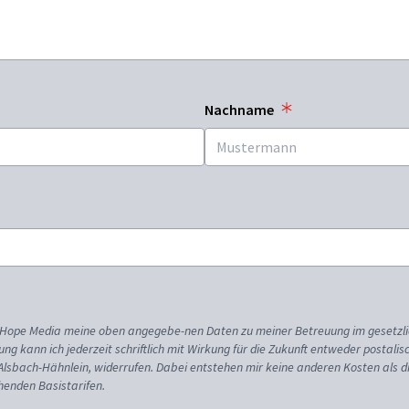
Nachname
ss Hope Media meine oben angegebe-nen Daten zu meiner Betreuung im gesetzl
gung kann ich jederzeit schriftlich mit Wirkung für die Zukunft entweder postali
 Alsbach-Hähnlein, widerrufen. Dabei entstehen mir keine anderen Kosten als d
enden Basistarifen.