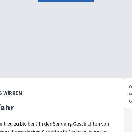
O
S WIRKEN
M
G
fahr
 treu zu bleiben? In der Sendung Geschichten von
iner dramatischen Situation in Ägypten, in der er