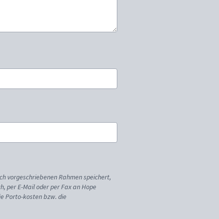
ich vorgeschriebenen Rahmen speichert,
sch, per E-Mail oder per Fax an Hope
ie Porto-kosten bzw. die