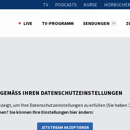
TV
PODCASTS
KURSE
HÖRBÜCHER
n von Gottes Wirken
Mut im Angesicht der Gefahr
LIVE
TV-PROGRAMM
SENDUNGEN
Z
 GEMÄSS IHREN DATENSCHUTZEINSTELLUNGEN
ezeigt, um Ihre Datenschutzeinstellungen zu erfüllen (Sie haben '
en? Sie können Ihre Einstellungen hier ändern:
JETSTREAM AKZEPTIEREN