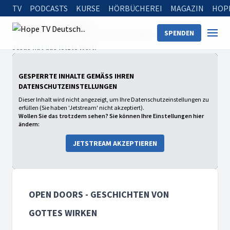
TV
PODCASTS
KURSE
HÖRBÜCHEREI
MAGAZIN
HOP
Startseite
Sendungen
SPENDEN
Open Doors - Geschichten von Gottes Wirken
Jesus hat das letzte Wort!
GESPERRTE INHALTE GEMÄSS IHREN D
ATENSCHUTZEINSTELLUNGEN
Dieser Inhalt wird nicht angezeigt, um Ihre Datenschutzeinstellungen zu
erfüllen (Sie haben 'Jetstream' nicht akzeptiert).
Wollen Sie das trotzdem sehen? Sie können Ihre Einstellungen hier
ändern:
JETSTREAM AKZEPTIEREN
OPEN DOORS - GESCHICHTEN VON
GOTTES WIRKEN