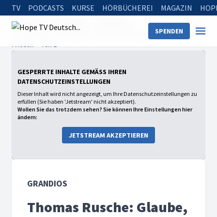
TV
PODCASTS
KURSE
HÖRBÜCHEREI
MAGAZIN
HOP
Startseite
Sendungen
GRANDIOS
SPENDEN
Thomas Rusche: Glaube, Trauer und der Weg zum inneren
Frieden – Teil 2
GESPERRTE INHALTE GEMÄSS IHREN D
ATENSCHUTZEINSTELLUNGEN
Dieser Inhalt wird nicht angezeigt, um Ihre Datenschutzeinstellungen zu
erfüllen (Sie haben 'Jetstream' nicht akzeptiert).
Wollen Sie das trotzdem sehen? Sie können Ihre Einstellungen hier
ändern:
JETSTREAM AKZEPTIEREN
GRANDIOS
Thomas Rusche: Glaube,