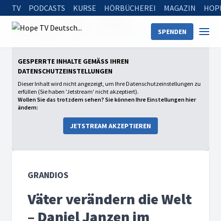
TV
PODCASTS
KURSE
HÖRBÜCHEREI
MAGAZIN
HOP
Startseite
Sendungen
GRANDIOS
SPENDEN
Väter verändern die Welt – Daniel Janzen im Gespräch
GESPERRTE INHALTE GEMÄSS IHREN D
ATENSCHUTZEINSTELLUNGEN
Dieser Inhalt wird nicht angezeigt, um Ihre Datenschutzeinstellungen zu
erfüllen (Sie haben 'Jetstream' nicht akzeptiert).
Wollen Sie das trotzdem sehen? Sie können Ihre Einstellungen hier
ändern:
JETSTREAM AKZEPTIEREN
GRANDIOS
Väter verändern die Welt
– Daniel Janzen im