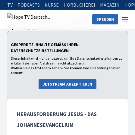
TV
PODCASTS
KURSE
HÖRBÜCHEREI
MAGAZIN
HOP
Startseite
Sendungen
SPENDEN
Herausforderung Jesus - Das Johannesevangelium
Kapitel 20
„Was weinst du?“ - Johannes 20,11-18
GESPERRTE INHALTE GEMÄSS IHREN D
ATENSCHUTZEINSTELLUNGEN
Dieser Inhalt wird nicht angezeigt, um Ihre Datenschutzeinstellungen zu
erfüllen (Sie haben 'Jetstream' nicht akzeptiert).
Wollen Sie das trotzdem sehen? Sie können Ihre Einstellungen hier
ändern:
JETSTREAM AKZEPTIEREN
HERAUSFORDERUNG JESUS - DAS
JOHANNESEVANGELIUM