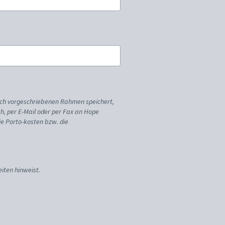
ich vorgeschriebenen Rahmen speichert,
sch, per E-Mail oder per Fax an Hope
ie Porto-kosten bzw. die
iten hinweist.