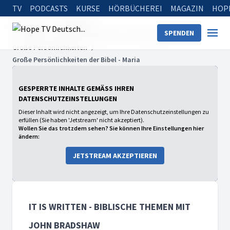
TV
PODCASTS
KURSE
HÖRBÜCHEREI
MAGAZIN
HOP
Startseite
Sendungen
SPENDEN
It is written - Biblische Themen mit John Bradshaw
Große Persönlichkeiten
Große Persönlichkeiten der Bibel - Maria
GESPERRTE INHALTE GEMÄSS IHREN D
ATENSCHUTZEINSTELLUNGEN
Dieser Inhalt wird nicht angezeigt, um Ihre Datenschutzeinstellungen zu
erfüllen (Sie haben 'Jetstream' nicht akzeptiert).
Wollen Sie das trotzdem sehen? Sie können Ihre Einstellungen hier
ändern:
JETSTREAM AKZEPTIEREN
IT IS WRITTEN - BIBLISCHE THEMEN MIT
JOHN BRADSHAW