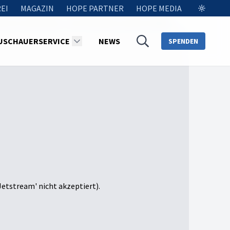
EI
MAGAZIN
HOPE PARTNER
HOPE MEDIA
en für alle Zeiten - Der Pharisäer und der Zöllner
USCHAUERSERVICE
NEWS
SPENDEN
Jetstream' nicht akzeptiert).