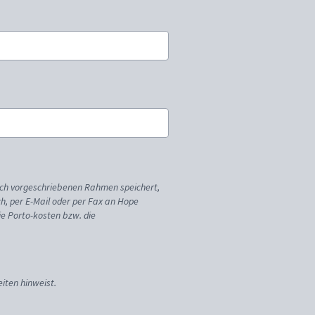
ich vorgeschriebenen Rahmen speichert,
sch, per E-Mail oder per Fax an Hope
ie Porto-kosten bzw. die
iten hinweist.