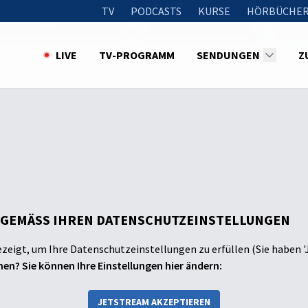
TV
PODCASTS
KURSE
HÖRBÜCHER
e Themen mit John Bradshaw
Lektionen für alle Zeiten
Lektion
LIVE
TV-PROGRAMM
SENDUNGEN
Z
 GEMÄSS IHREN DATENSCHUTZEINSTELLUNGEN
ezeigt, um Ihre Datenschutzeinstellungen zu erfüllen (Sie haben '
en? Sie können Ihre Einstellungen hier ändern:
JETSTREAM AKZEPTIEREN