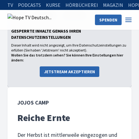
TV
PODCASTS
KURSE
HÖRBÜCHEREI
MAGAZIN
HOP
Startseite
Sendungen
Jojos Camp
Reiche Ernte
SPENDEN
GESPERRTE INHALTE GEMÄSS IHREN D
ATENSCHUTZEINSTELLUNGEN
Dieser Inhalt wird nicht angezeigt, um Ihre Datenschutzeinstellungen zu
erfüllen (Sie haben 'Jetstream' nicht akzeptiert).
Wollen Sie das trotzdem sehen? Sie können Ihre Einstellungen hier
ändern:
JETSTREAM AKZEPTIEREN
JOJOS CAMP
Reiche Ernte
Der Herbst ist mittlerweile eingezogen und