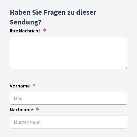
Dokumentarserie über
Haben Sie Fragen zu dieser
Ängste, Zweifel, Zukunft
und Glauben.
Sendung?
Ihre Nachricht
Vorname
Nachname