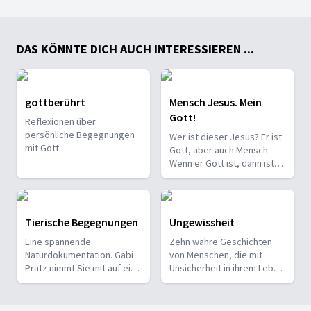
DAS KÖNNTE DICH AUCH INTERESSIEREN ...
gottberührt
Mensch Jesus. Mein
Gott!
Reflexionen über
persönliche Begegnungen
Wer ist dieser Jesus? Er ist
mit Gott.
Gott, aber auch Mensch.
Wenn er Gott ist, dann ist
Gott so wie Jesus. Winfried
Vogel zeigt Jesus, wie er
wirklich ist.
Tierische Begegnungen
Ungewissheit
Eine spannende
Zehn wahre Geschichten
Naturdokumentation. Gabi
von Menschen, die mit
Pratz nimmt Sie mit auf eine
Unsicherheit in ihrem Leben
persönliche Reise ins
zu tun haben. Zehn
Tierreich. Staunen Sie mit!
Herausforderungen auf der
Suche nach Hoffnung. Eine