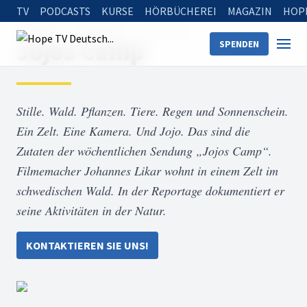
TV
PODCASTS
KURSE
HÖRBÜCHEREI
MAGAZIN
HOP
Startseite
Sendungen
Jojos Camp
Jojos Camp
SPENDEN
Stille. Wald. Pflanzen. Tiere. Regen und Sonnenschein.
Ein Zelt. Eine Kamera. Und Jojo. Das sind die
Zutaten der wöchentlichen Sendung „Jojos Camp“.
Filmemacher Johannes Likar wohnt in einem Zelt im
schwedischen Wald. In der Reportage dokumentiert er
seine Aktivitäten in der Natur.
KONTAKTIEREN SIE UNS!