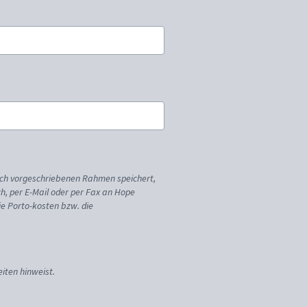
ich vorgeschriebenen Rahmen speichert,
sch, per E-Mail oder per Fax an Hope
ie Porto-kosten bzw. die
iten hinweist.