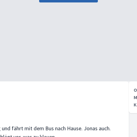
O
M
K
g und fährt mit dem Bus nach Hause. Jonas auch.
hlägt vor, was zu klauen.