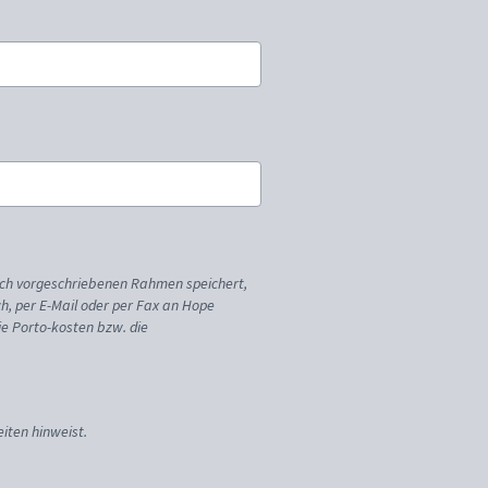
ich vorgeschriebenen Rahmen speichert,
sch, per E-Mail oder per Fax an Hope
ie Porto-kosten bzw. die
iten hinweist.