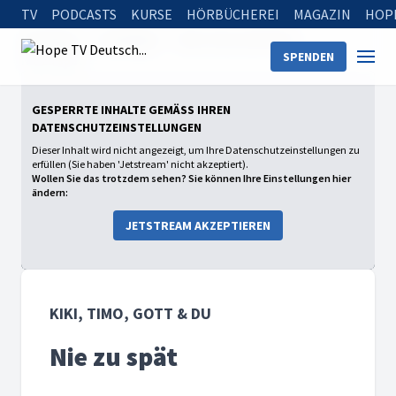
TV
PODCASTS
KURSE
HÖRBÜCHEREI
MAGAZIN
HOP
Startseite
Sendungen
Kiki, Timo, Gott & Du
SPENDEN
Nie zu spät
GESPERRTE INHALTE GEMÄSS IHREN D
ATENSCHUTZEINSTELLUNGEN
Dieser Inhalt wird nicht angezeigt, um Ihre Datenschutzeinstellungen zu
erfüllen (Sie haben 'Jetstream' nicht akzeptiert).
Wollen Sie das trotzdem sehen? Sie können Ihre Einstellungen hier
ändern:
JETSTREAM AKZEPTIEREN
KIKI, TIMO, GOTT & DU
Nie zu spät