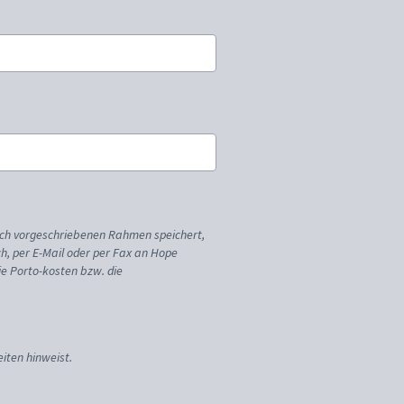
ich vorgeschriebenen Rahmen speichert,
sch, per E-Mail oder per Fax an Hope
ie Porto-kosten bzw. die
iten hinweist.