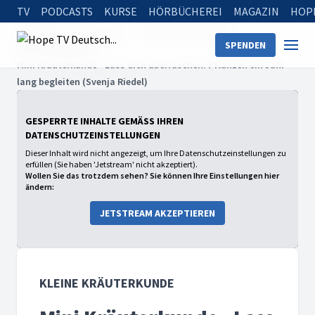
TV
PODCASTS
KURSE
HÖRBÜCHEREI
MAGAZIN
HOP
Startseite
Sendungen
Kleine Kräuterkunde
SPENDEN
Mini Kräuterkunde
Mini Kräuterkunde - Lass dich überraschen: Pflanzen ein Jahr
lang begleiten (Svenja Riedel)
GESPERRTE INHALTE GEMÄSS IHREN D
ATENSCHUTZEINSTELLUNGEN
Dieser Inhalt wird nicht angezeigt, um Ihre Datenschutzeinstellungen zu
erfüllen (Sie haben 'Jetstream' nicht akzeptiert).
Wollen Sie das trotzdem sehen? Sie können Ihre Einstellungen hier
ändern:
JETSTREAM AKZEPTIEREN
KLEINE KRÄUTERKUNDE