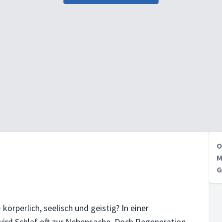
O
M
G
körperlich, seelisch und geistig? In einer
 wird Schlaf oft zur Nebensache. Doch Regeneration