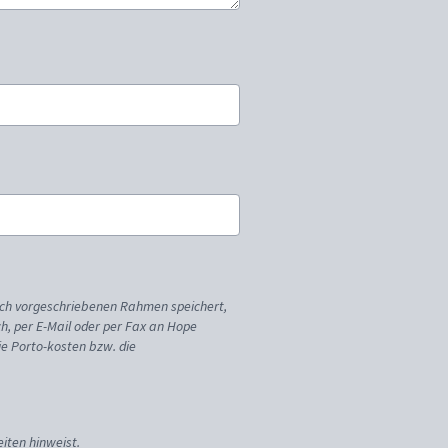
ich vorgeschriebenen Rahmen speichert,
sch, per E-Mail oder per Fax an Hope
ie Porto-kosten bzw. die
iten hinweist.