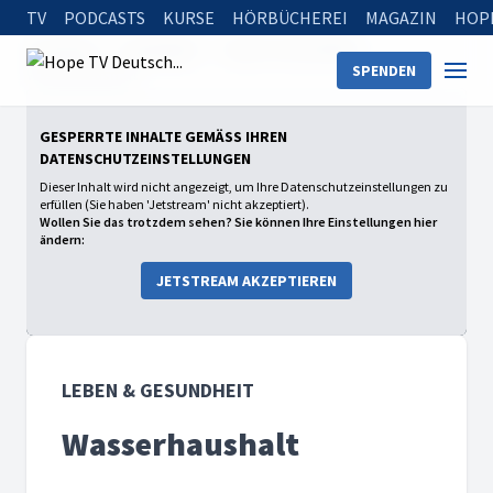
TV
PODCASTS
KURSE
HÖRBÜCHEREI
MAGAZIN
HOP
Startseite
Sendungen
Leben & Gesundheit
SPENDEN
Wasserhaushalt
GESPERRTE INHALTE GEMÄSS IHREN D
ATENSCHUTZEINSTELLUNGEN
Dieser Inhalt wird nicht angezeigt, um Ihre Datenschutzeinstellungen zu
erfüllen (Sie haben 'Jetstream' nicht akzeptiert).
Wollen Sie das trotzdem sehen? Sie können Ihre Einstellungen hier
ändern:
JETSTREAM AKZEPTIEREN
LEBEN & GESUNDHEIT
Wasserhaushalt