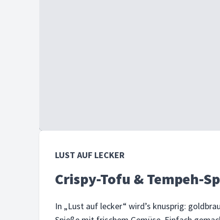
LUST AUF LECKER
Crispy-Tofu & Tempeh-Sp
In „Lust auf lecker“ wird’s knusprig: goldbra
Spieße mit frischem Gemüse. Einfach gemacht