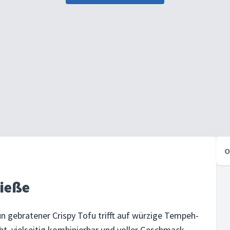
O
ieße
un gebratener Crispy Tofu trifft auf würzige Tempeh-
, vielseitig kombinierbar und voller Geschmack –