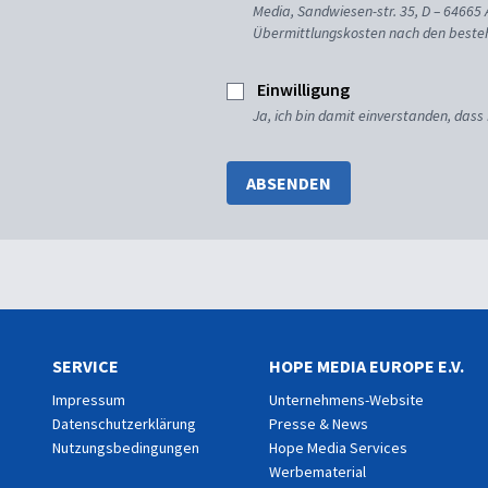
Media, Sandwiesen-str. 35, D – 64665
Übermittlungskosten nach den besteh
Einwilligung
Ja, ich bin damit einverstanden, dass
ABSENDEN
SERVICE
HOPE MEDIA EUROPE E.V.
Impressum
Unternehmens-Website
Datenschutzerklärung
Presse & News
Nutzungsbedingungen
Hope Media Services
Werbematerial