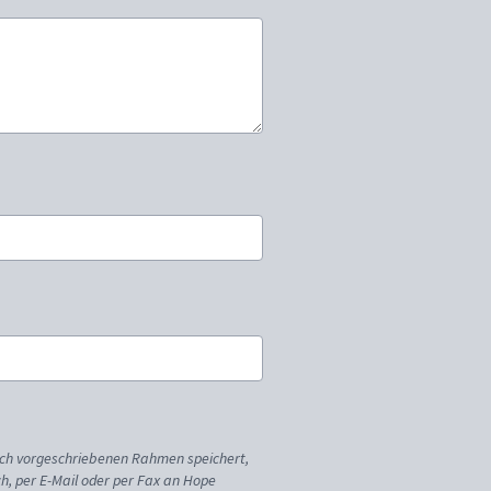
ich vorgeschriebenen Rahmen speichert,
sch, per E-Mail oder per Fax an Hope