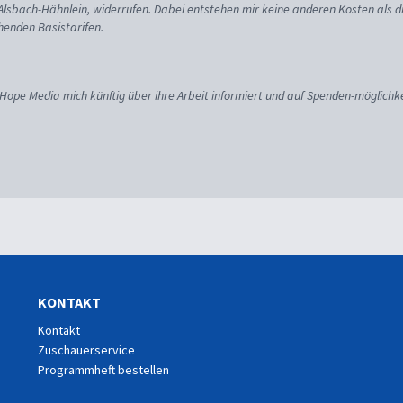
 Alsbach-Hähnlein, widerrufen. Dabei entstehen mir keine anderen Kosten als d
enden Basistarifen.
 Hope Media mich künftig über ihre Arbeit informiert und auf Spenden-möglichke
KONTAKT
Kontakt
Zuschauerservice
Programmheft bestellen