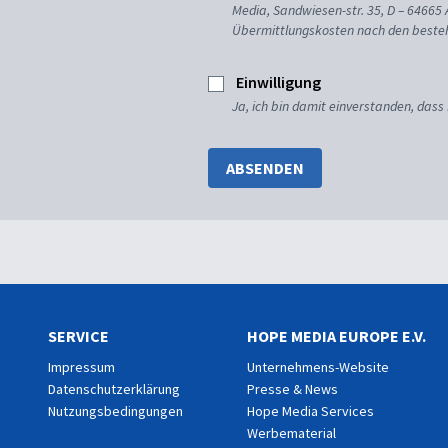
Media, Sandwiesen-str. 35, D – 64665
Übermittlungskosten nach den besteh
Einwilligung
Ja, ich bin damit einverstanden, dass
ABSENDEN
SERVICE
HOPE MEDIA EUROPE E.V.
Impressum
Unternehmens-Website
Datenschutzerklärung
Presse & News
Nutzungsbedingungen
Hope Media Services
Werbematerial