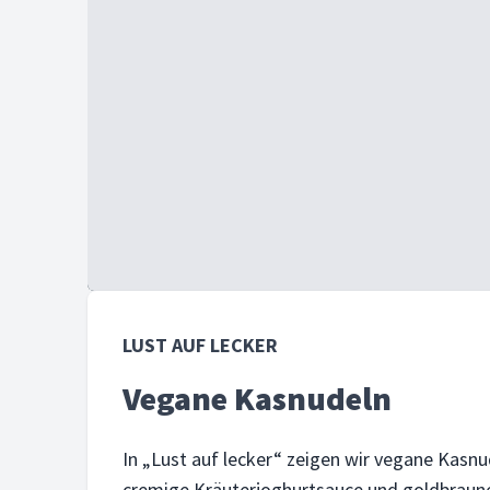
LUST AUF LECKER
Vegane Kasnudeln
In „Lust auf lecker“ zeigen wir vegane Kasnu
cremige Kräuterjoghurtsauce und goldbraune 