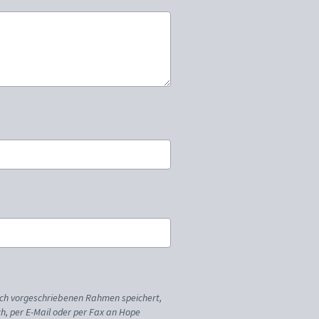
ich vorgeschriebenen Rahmen speichert,
sch, per E-Mail oder per Fax an Hope