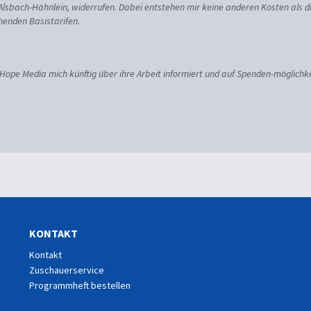
 Alsbach-Hähnlein, widerrufen. Dabei entstehen mir keine anderen Kosten als d
enden Basistarifen.
 Hope Media mich künftig über ihre Arbeit informiert und auf Spenden-möglichke
KONTAKT
Kontakt
Zuschauerservice
Programmheft bestellen