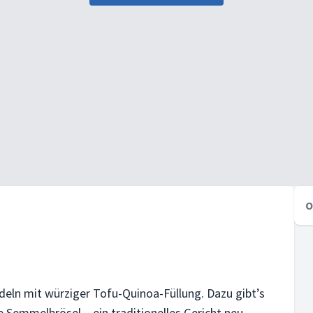
O
deln mit würziger Tofu-Quinoa-Füllung. Dazu gibt’s
Semmelbrösel – ein traditionelles Gericht neu