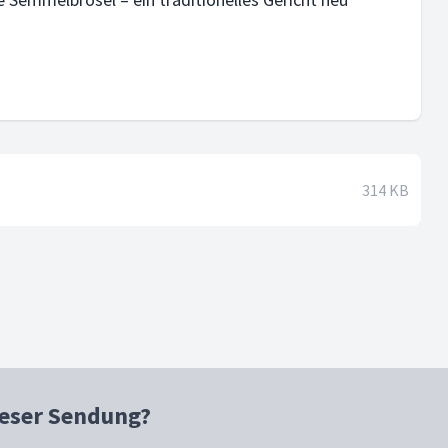
314 KB
ieser Sendung?