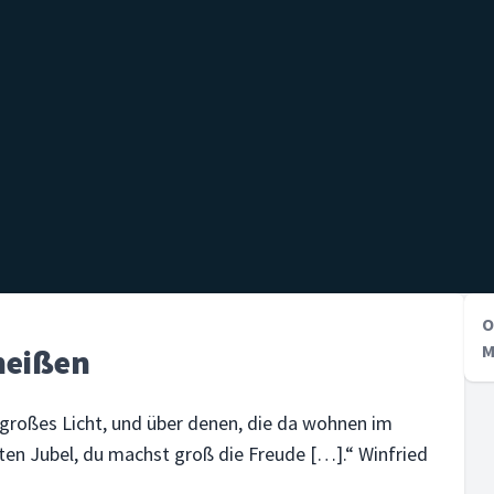
O
M
heißen
n großes Licht, und über denen, die da wohnen im
uten Jubel, du machst groß die Freude […].“ Winfried