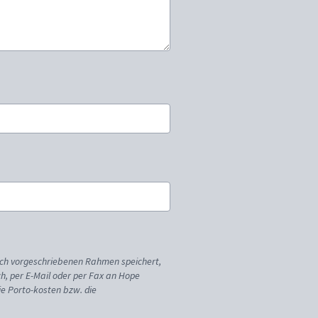
ich vorgeschriebenen Rahmen speichert,
sch, per E-Mail oder per Fax an Hope
ie Porto-kosten bzw. die