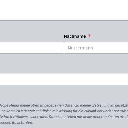
Nachname
ss Hope Media meine oben angegebe-nen Daten zu meiner Betreuung im gesetzl
gung kann ich jederzeit schriftlich mit Wirkung für die Zukunft entweder postali
 Alsbach-Hähnlein, widerrufen. Dabei entstehen mir keine anderen Kosten als d
enden Basistarifen.