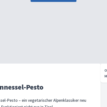
O
M
nnessel-Pesto
el-Pesto – ein vegetarischer Alpenklassiker neu
Funktioniert nicht nur in Tirol.