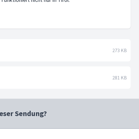
273 KB
281 KB
ieser Sendung?